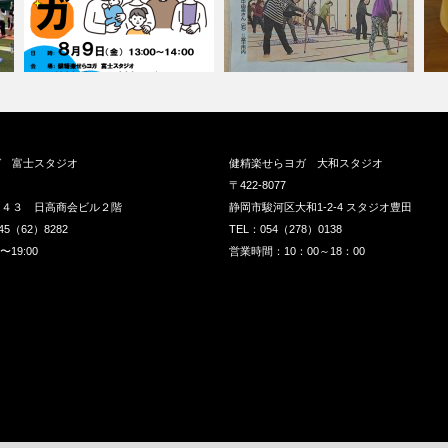
ガ 富士スタジオ
健精楽せらヨガ 大和スタジオ
〒422-8077
１４３ 日高商会ビル２階
静岡市駿河区大和1-2-4 スタジオ豊田
45（62）8282
TEL：054（278）0138
19:00
営業時間：10：00～18：00