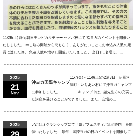
11/29(土) 静岡朝日テレビカルチャー セノバ校にて 指ヨガのイベントを開催い
たしました。 申し込み開始から間もなく、ありがたいことにお申込み人数の定
員に達した為、 急遽人数を増やし開催いたしました。 当日も1名増え、…
2025
11/7(金)～11/9(土)の2泊3日、伊豆河
沖ヨガ国際キャンプ
21
津町・いりあい村にて沖ヨガキャンプ
に参加しました。 キャンプ中は、諸先生方の充実し
Nov
た講座を受けることができました。 また、会場の…
2025
5/24(土) グランシップにて「ヨガフェスティバルin静岡」を開
29
催いたしました。 毎年、国際ヨガの日のイベントを開催して