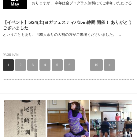
おりますが、 今年は全プログラム無料にてご参加いただける
May
【イベント】5/24(土)ヨガフェスティバルin静岡 開催！ ありがとう
ございました
ということもあり、 400人余りの大勢の方がご来場くださいました。 …
PAGE NAVI
1
2
3
4
5
6
…
10
»