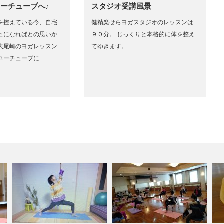
ユーチューブへ♪
スタジオ受講風景
を控えている今、自宅
健精楽せらヨガスタジオのレッスンは
ュになればとの思いか
９０分。 じっくりと本格的に体を整え
表尾崎のヨガレッスン
てゆきます。…
ユーチューブに…