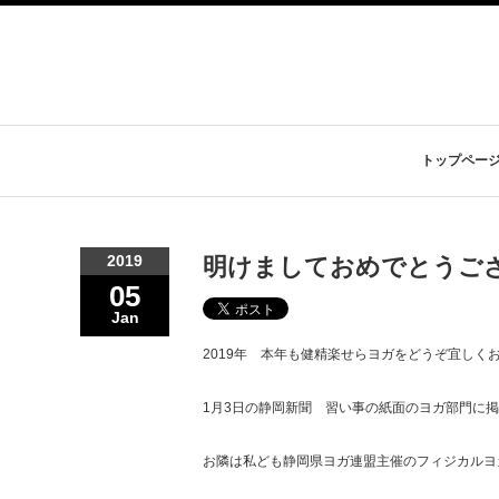
トップペー
2019
明けましておめでとうご
05
Jan
2019年 本年も健精楽せらヨガをどうぞ宜しく
1月3日の静岡新聞 習い事の紙面のヨガ部門に
お隣は私ども静岡県ヨガ連盟主催のフィジカルヨ