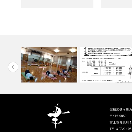
健精楽せらヨ
〒416-0952
富士市青葉町
TEL＆FAX：05