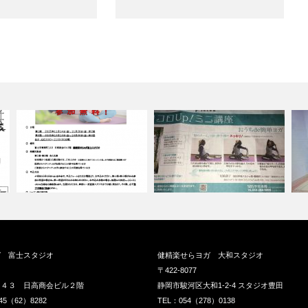
ガ 富士スタジオ
健精楽せらヨガ 大和スタジオ
〒422-8077
１４３ 日高商会ビル２階
静岡市駿河区大和1-2-4 スタジオ豊田
45（62）8282
TEL：054（278）0138