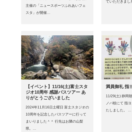
ていただきまし
主催の「ニュースポーツふれあいフェ
スタ」が開催…
【イベント】11/16(土)富士スタ
満員御礼 指
ジオ10周年 感謝バスツアー あ
11/29(土) 
りがとうございました
ノバ校にて 指
2024年11月16日土曜日 富士スタジオの
たしました。 …
10周年を記念したバスツアーに行って
まいりました＾＾ 行先はお隣の山梨
県。…