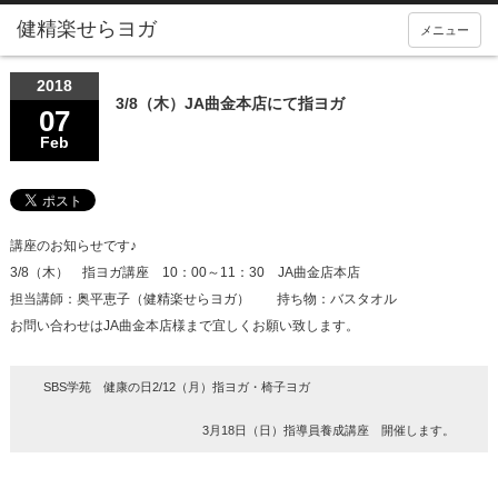
メニュー
2018
3/8（木）JA曲金本店にて指ヨガ
07
Feb
講座のお知らせです♪
3/8（木） 指ヨガ講座 10：00～11：30 JA曲金店本店
担当講師：奥平恵子（健精楽せらヨガ） 持ち物：バスタオル
お問い合わせはJA曲金本店様まで宜しくお願い致します。
SBS学苑 健康の日2/12（月）指ヨガ・椅子ヨガ
3月18日（日）指導員養成講座 開催します。