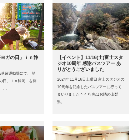
際ヨガの日」ｉｎ静
【イベント】11/16(土)富士スタ
ジオ10周年 感謝バスツアー あ
りがとうございました
岡県草薙運動場にて、 第
2024年11月16日土曜日 富士スタジオの
ガの日」ｉｎ静岡 を開
10周年を記念したバスツアーに行って
 …
まいりました＾＾ 行先はお隣の山梨
県。…