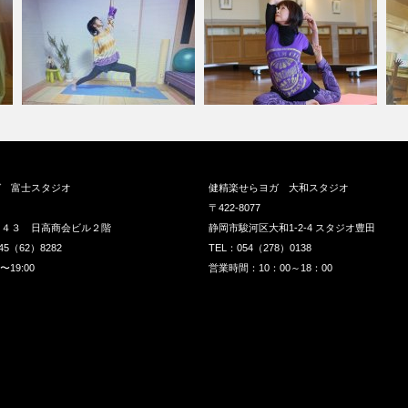
ガ 富士スタジオ
健精楽せらヨガ 大和スタジオ
〒422-8077
１４３ 日高商会ビル２階
静岡市駿河区大和1-2-4 スタジオ豊田
45（62）8282
TEL：054（278）0138
19:00
営業時間：10：00～18：00