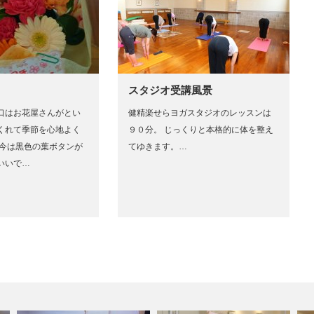
スタジオ受講風景
口はお花屋さんがとい
健精楽せらヨガスタジオのレッスンは
くれて季節を心地よく
９０分。 じっくりと本格的に体を整え
 今は黒色の葉ボタンが
てゆきます。…
いいで…