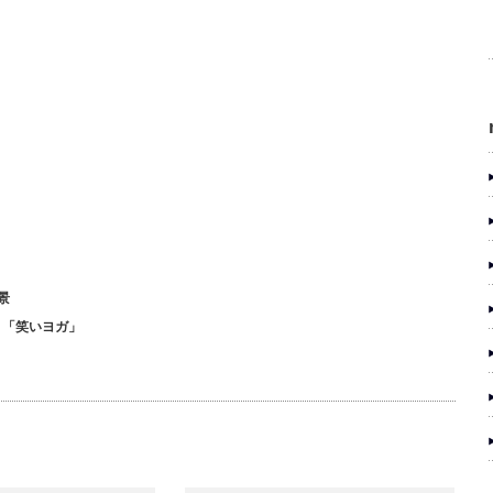
景
ガ 「笑いヨガ」